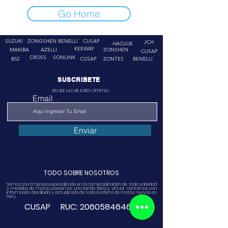
Go Home
SUZUKI
ZONGSHEN
BENELLI
CUSAP
JCH
HAOJUE
KEEWAY
MAKIBA
AZELLI
ZONSHEN
CUSAP
CROSS
SONLINK
B52
CUSAP
ZONTES
BENELLI
SUSCRIBETE
RECIBE LAS MEJORES OFERTAS
Email
Enviar
TODO SOBRE NOSOTROS
Somos Una Empresa especializado en la comercialización de toda variedad
y modelos de motos, poseemos una tienda física y virtual. contamos con
información detallada y actualizada de toda la oferta de motos nuevas en
Perú.
CUSAP RUC:
20605846468