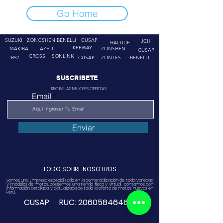
Go Home
SUZUKI
ZONGSHEN
BENELLI
CUSAP
JCH
HAOJUE
KEEWAY
MAKIBA
AZELLI
ZONSHEN
CUSAP
CROSS
SONLINK
B52
CUSAP
ZONTES
BENELLI
SUSCRIBETE
RECIBE LAS MEJORES OFERTAS
Email
Enviar
TODO SOBRE NOSOTROS
Somos Una Empresa especializado en la comercialización de toda variedad
y modelos de motos, poseemos una tienda física y virtual. contamos con
información detallada y actualizada de toda la oferta de motos nuevas en
Perú.
CUSAP RUC:
20605846468