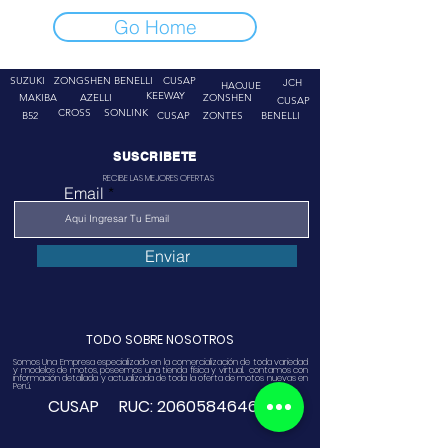
Go Home
SUZUKI
ZONGSHEN
BENELLI
CUSAP
JCH
HAOJUE
KEEWAY
MAKIBA
AZELLI
ZONSHEN
CUSAP
CROSS
SONLINK
B52
CUSAP
ZONTES
BENELLI
SUSCRIBETE
RECIBE LAS MEJORES OFERTAS
Email
Enviar
TODO SOBRE NOSOTROS
Somos Una Empresa especializado en la comercialización de toda variedad
y modelos de motos, poseemos una tienda física y virtual. contamos con
información detallada y actualizada de toda la oferta de motos nuevas en
Perú.
CUSAP RUC:
20605846468