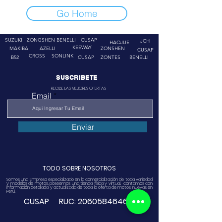
Go Home
SUZUKI
ZONGSHEN
BENELLI
CUSAP
JCH
HAOJUE
KEEWAY
MAKIBA
AZELLI
ZONSHEN
CUSAP
CROSS
SONLINK
B52
CUSAP
ZONTES
BENELLI
SUSCRIBETE
RECIBE LAS MEJORES OFERTAS
Email
Enviar
TODO SOBRE NOSOTROS
Somos Una Empresa especializado en la comercialización de toda variedad
y modelos de motos, poseemos una tienda física y virtual. contamos con
información detallada y actualizada de toda la oferta de motos nuevas en
Perú.
CUSAP RUC:
20605846468