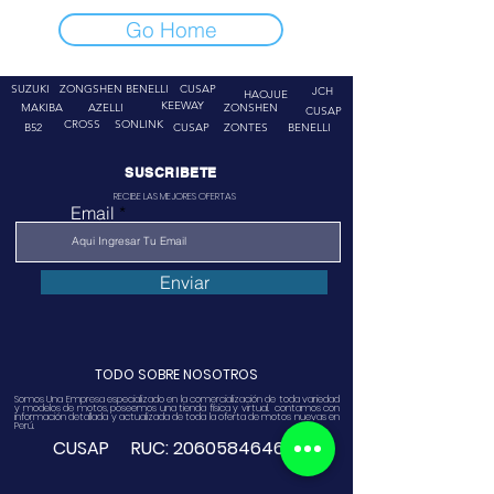
Go Home
SUZUKI
ZONGSHEN
BENELLI
CUSAP
JCH
HAOJUE
KEEWAY
MAKIBA
AZELLI
ZONSHEN
CUSAP
CROSS
SONLINK
B52
CUSAP
ZONTES
BENELLI
SUSCRIBETE
RECIBE LAS MEJORES OFERTAS
Email
Enviar
TODO SOBRE NOSOTROS
Somos Una Empresa especializado en la comercialización de toda variedad
y modelos de motos, poseemos una tienda física y virtual. contamos con
información detallada y actualizada de toda la oferta de motos nuevas en
Perú.
CUSAP RUC:
20605846468