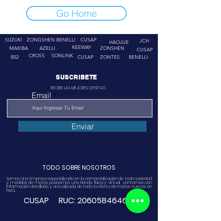
Go Home
SUZUKI
ZONGSHEN
BENELLI
CUSAP
JCH
HAOJUE
KEEWAY
MAKIBA
AZELLI
ZONSHEN
CUSAP
CROSS
SONLINK
B52
CUSAP
ZONTES
BENELLI
SUSCRIBETE
RECIBE LAS MEJORES OFERTAS
Email
Enviar
TODO SOBRE NOSOTROS
Somos Una Empresa especializado en la comercialización de toda variedad
y modelos de motos, poseemos una tienda física y virtual. contamos con
información detallada y actualizada de toda la oferta de motos nuevas en
Perú.
CUSAP RUC:
20605846468