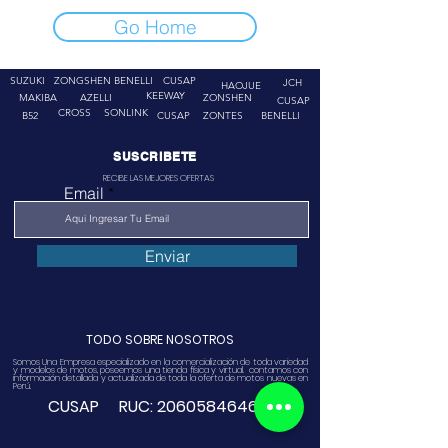
Go Home
SUZUKI
ZONGSHEN
BENELLI
CUSAP
JCH
HAOJUE
KEEWAY
MAKIBA
AZELLI
ZONSHEN
CUSAP
CROSS
SONLINK
B52
CUSAP
ZONTES
BENELLI
SUSCRIBETE
RECIBE LAS MEJORES OFERTAS
Email
Enviar
TODO SOBRE NOSOTROS
Somos Una Empresa especializado en la comercialización de toda variedad
y modelos de motos, poseemos una tienda física y virtual. contamos con
información detallada y actualizada de toda la oferta de motos nuevas en
Perú.
CUSAP RUC:
20605846468