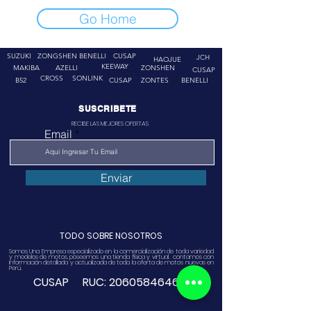
Go Home
SUZUKI
ZONGSHEN
BENELLI
CUSAP
JCH
HAOJUE
KEEWAY
MAKIBA
AZELLI
ZONSHEN
CUSAP
CROSS
SONLINK
B52
CUSAP
ZONTES
BENELLI
SUSCRIBETE
RECIBE LAS MEJORES OFERTAS
Email
Enviar
TODO SOBRE NOSOTROS
Somos Una Empresa especializado en la comercialización de toda variedad
y modelos de motos, poseemos una tienda física y virtual. contamos con
información detallada y actualizada de toda la oferta de motos nuevas en
Perú.
CUSAP RUC:
20605846468