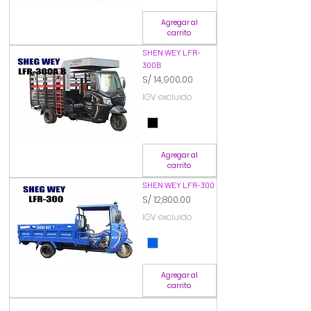
Agregar al
carrito
SHEN WEY LFR-
300B
Precio
S/ 14,900.00
IGV excluido
Agregar al
carrito
SHEN WEY LFR-300
Precio
S/ 12,800.00
IGV excluido
Agregar al
carrito