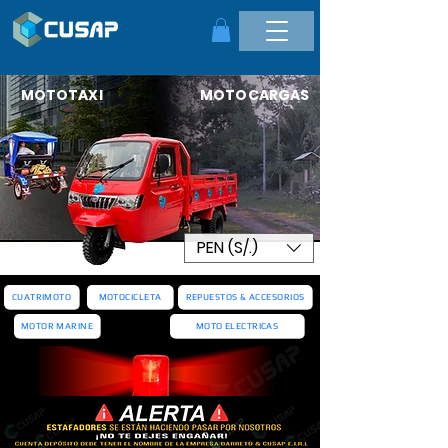
MOTOTAXI MOTOCARGAS
PEN (S/.)
CUATRIMOTO
MOTOCICLETA
REPUESTOS & ACCESORIOS
MOTOR MARINE
MOTO ELECTRICAS