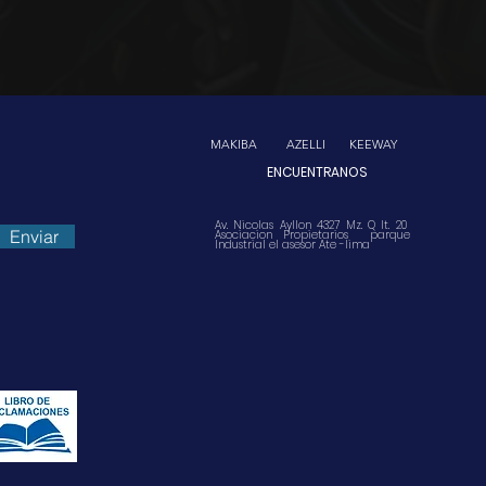
MAKIBA
AZELLI
KEEWAY
ENCUENTRANOS
Av. Nicolas Ayllon 4327 Mz. Q lt. 20
Enviar
Asociacion Propietarios parque
Industrial el asesor Ate -lima