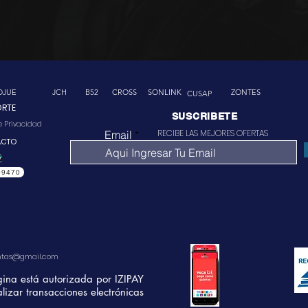
OJUE
JCH
B52
CROSS
SONLINK
ZONTES
CUSAP
ORTE
SUSCRIBETE
de Privacidad
RECIBE LAS MEJORES OFERTAS
Email
ACTO
09470
ntas@gmail.com
gina está autorizada por IZIPAY
lizar transacciones electrónicas