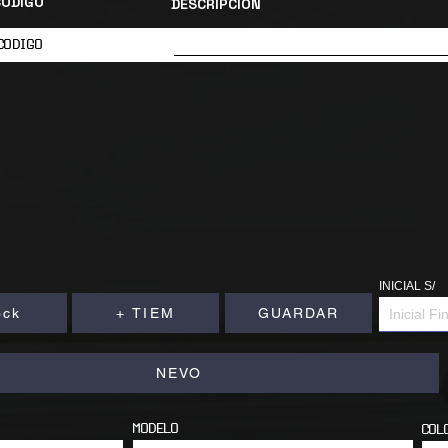
CODIGO
DESCRIPCION
CODIGO
INICIAL S/
ock
+ TIEM
GUARDAR
NEVO
MODELO
COL