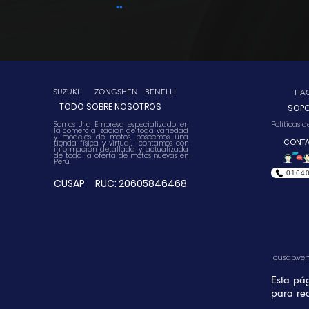
..
CUSAP
SUZUKI
ZONGSHEN
BENELLI
HA
TODO SOBRE NOSOTROS
SOP
Somos Una Empresa especializado en
Políticas 
la comercialización de toda variedad
y modelos de motos, poseemos una
CONT
tienda física y virtual. contamos con
información detallada y actualizada
de toda la oferta de motos nuevas en
Perú.
0164
CUSAP RUC: 20605846468
cusap.ve
Esta pá
para rea