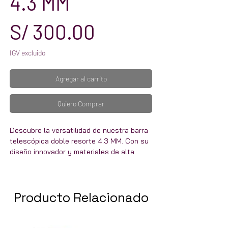
4.3 MM
Precio
S/ 300.00
IGV excluido
Agregar al carrito
Quiero Comprar
Descubre la versatilidad de nuestra barra
telescópica doble resorte 4.3 MM. Con su
diseño innovador y materiales de alta
calidad, esta barra es perfecta para uso
en vehículos, maquinaria y equipos
Producto Relacionado