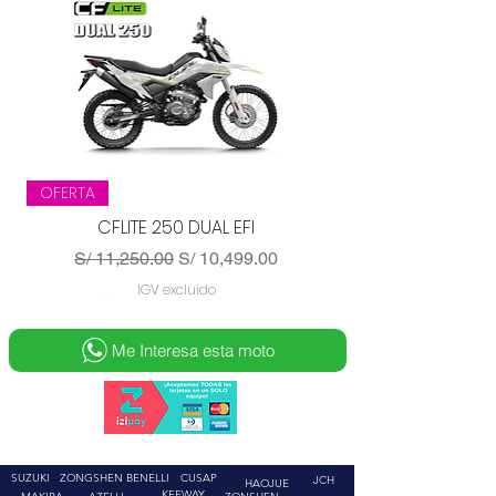
OFERTA
CFLITE 250 DUAL EFI
Precio
Precio de oferta
S/ 11,250.00
S/ 10,499.00
IGV excluido
Me Interesa esta moto
SUZUKI
ZONGSHEN
BENELLI
CUSAP
JCH
HAOJUE
KEEWAY