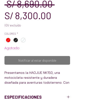
Precio
 S/ 8,690.00 
Precio
S/ 8,300.00
de
IGV excluido
COLORES
*
oferta
Agotado
Notificar al estar disponible
Presentamos la HAOJUE NK150, una
motocicleta resistente y duradera
diseñada para aventuras todoterreno. Con
su potente motor de 150 cc, esta
motocicleta está diseñada para afrontar
ESPECIFICACIONES
terrenos difíciles y manejar condiciones
difíciles con facilidad. El robusto bastidor