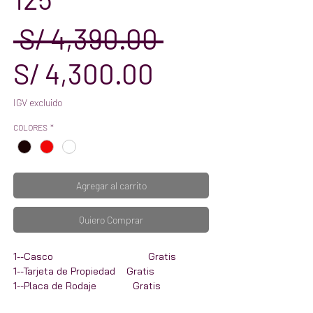
Precio
 S/ 4,390.00 
Precio
S/ 4,300.00
de
IGV excluido
COLORES
*
oferta
Agregar al carrito
Quiero Comprar
1--Casco Gratis
1--Tarjeta de Propiedad Gratis
1--Placa de Rodaje Gratis
1--Porta Placa Gratis