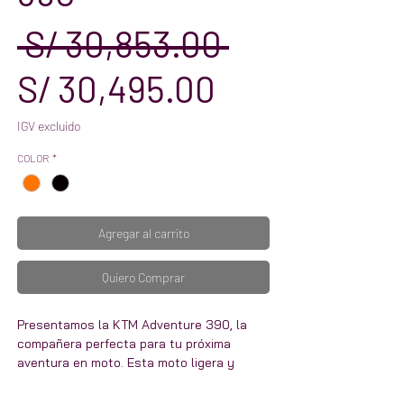
Precio
 S/ 30,853.00 
Precio
S/ 30,495.00
de
IGV excluido
COLOR
*
oferta
Agregar al carrito
Quiero Comprar
Presentamos la KTM Adventure 390, la
compañera perfecta para tu próxima
aventura en moto. Esta moto ligera y
versátil está diseñada para viajes de larga
distancia y es cómoda tanto para circular