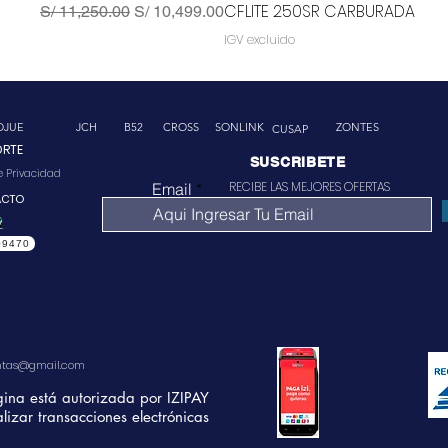
CFLITE 250SR CARBURADA
Precio
Precio de oferta
S/ 11,250.00
S/ 10,499.00
IGV excluido
OJUE
JCH
B52
CROSS
SONLINK
ZONTES
CUSAP
ORTE
SUSCRIBETE
de Privacidad
RECIBE LAS MEJORES OFERTAS
Email
ACTO
09470
ntas@gmail.com
gina está autorizada por IZIPAY
lizar transacciones electrónicas
CFLITE 250 DUAL
MAK-300U
TÉNÉRÉ 700
XTZ250 ABS
YFM110R RAPTOR
YFZ450R
KODIAK 450
Precio
Precio
Precio
S/ 13,500.00
S/ 14,600.00
S/ 15,746.00