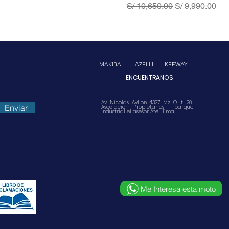
Precio
Precio de ofert
S/ 10,650.00
S/ 9,990.00
MAKIBA
AZELLI
KEEWAY
ENCUENTRANOS
Av. Nicolas Ayllon 4327 Mz. Q lt. 20
Enviar
Asociacion Propietarios parque
Industrial el asesor Ate -lima
Me Interesa esta moto
Vista rápida
Vista rápida
Vista rápida
Vista rápida
Vista rápida
Vista rápida
Vista rápida
Precio
Precio
Precio de oferta
Precio
Precio
S/ 58,879.00
S/ 16,850.00
S/ 55,996.50
S/ 22,746.00
S/ 8,900.00