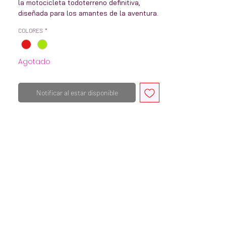
la motocicleta todoterreno definitiva,
diseñada para los amantes de la aventura.
Esta potente moto todoterreno cuenta
COLORES
*
con un motor de 200 cc que ofrece un
rendimiento y una velocidad excepcionales
para afrontar terrenos difíciles. Con su
Agotado
construcción duradera y robusta, esta
motocicleta está diseñada para soportar
las condiciones más duras, lo que la
Notificar al estar disponible
convierte en la opción ideal para los
entusiastas del off-road. Su diseño
elegante y moderno, combinado con
sistemas avanzados de suspensión y
frenos, garantiza una conducción suave y
segura en cualquier terreno. Ya sea que
navegues por senderos rocosos o
navegues por dunas arenosas, la SONLINK
SL200GY-3 PRO es la compañera perfecta
para tu próxima aventura al aire libre.