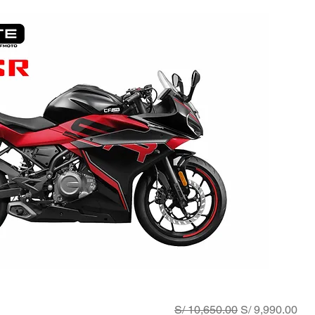
Vista rápida
Precio
Precio de ofert
S/ 10,650.00
S/ 9,990.00