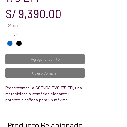
Precio
S/ 9,390.00
IGV excluido
COLOR
*
Agregar al carrito
Quiero Comprar
Presentamos la SSENDA RVS 175 EFI, una
motocicleta automática elegante y
potente diseñada para un máximo
rendimiento y una comodidad máxima. Esta
innovadora motocicleta cuenta con un
motor de 175 cc, que ofrece una velocidad
Producto Relacionado
y una agilidad incomparables en la