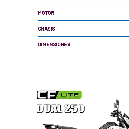
CILINDRADA
POTE
MOTOR
249 CC DOCH EFI
36 Hp
CILINDRADA
CHASIS
Nº DE CILINDRO
SUSPENSIÓN DELANTERA
DIMENSIONES
COMPRESIÓN
SUSPENSIÓN TRASERA
SEGMENTO
POTENCIA
NEUMÁTICO DELANTERO
PESO
TORQUE
NEUMÁTICO TRASERO
CARGA ÚTIL
TIPO DE MOTOR
ARO DELANTERO
ASIENTOS
SISTEMA D ENCENDIDO
ARO TRASERO
ALTO
SISTEMA DE ARRANQUE
FRENO DELANTERO
LARGO
SISTEMA DE ENFRIADO
FRENO TRASERO