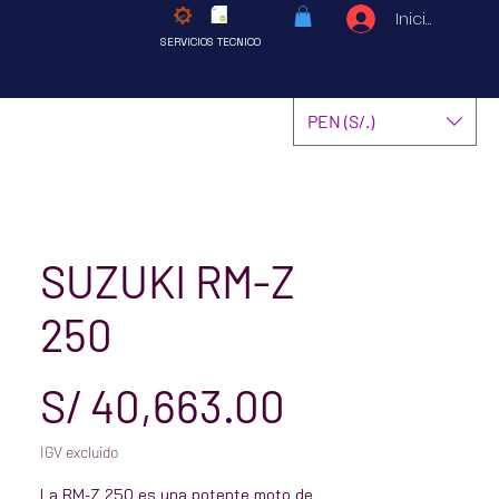
Iniciar sesió
SERVICIOS TECNICO
PEN (S/.)
SUZUKI RM-Z
250
Precio
S/ 40,663.00
IGV excluido
La RM-Z 250 es una potente moto de