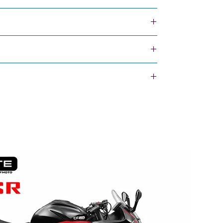
GARANTIA
12 Meses
10 Mil km, lo que ocurra primero
alvulas
howa 49 mm de Carrera
mp /Alta/Baja extesión prega,carga de Muelle
(perfil)/21 pulgadas (diámetro)
fil)/19 pulgadas (diámetro)
lop mx33 con cámara
lop mx33 con cámara
ranque)
 (Nissin)
ton (Nissin)