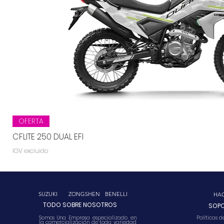
ANCHO
TRANSMISIÓN
DISTANCIA ASIENTO AL PISO
VELOCIDAD MÁXIMA
DESPEJE DEL SUELO
SISTEMA DE COMBUSTIBLE
CAPACIDAD DE TANQUE
Vista rápida
OFERTA
CFLITE 250 DUAL EFI
IGV excluido
CUSAP
SUZUKI
ZONGSHEN
BENELLI
HA
TODO SOBRE NOSOTROS
SOP
Somos Una Empresa especializado en
Políticas 
la comercialización de toda variedad