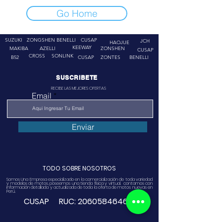
Go Home
SUZUKI
ZONGSHEN
BENELLI
CUSAP
JCH
HAOJUE
KEEWAY
MAKIBA
AZELLI
ZONSHEN
CUSAP
CROSS
SONLINK
B52
CUSAP
ZONTES
BENELLI
SUSCRIBETE
RECIBE LAS MEJORES OFERTAS
Email
Enviar
TODO SOBRE NOSOTROS
Somos Una Empresa especializado en la comercialización de toda variedad
y modelos de motos, poseemos una tienda física y virtual. contamos con
información detallada y actualizada de toda la oferta de motos nuevas en
Perú.
CUSAP RUC:
20605846468