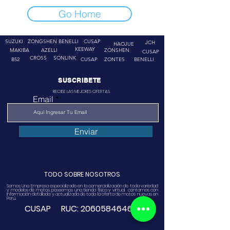
Go Home
SUZUKI
ZONGSHEN
BENELLI
CUSAP
JCH
HAOJUE
KEEWAY
MAKIBA
AZELLI
ZONSHEN
CUSAP
CROSS
SONLINK
B52
CUSAP
ZONTES
BENELLI
SUSCRIBETE
RECIBE LAS MEJORES OFERTAS
Email
Enviar
TODO SOBRE NOSOTROS
Somos Una Empresa especializado en la comercialización de toda variedad
y modelos de motos, poseemos una tienda física y virtual. contamos con
información detallada y actualizada de toda la oferta de motos nuevas en
Perú.
CUSAP RUC:
20605846468