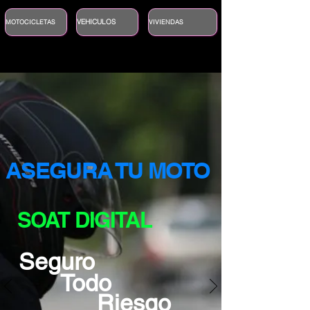
VEHICULOS
MOTOCICLETAS
VIVIENDAS
ASEGURA TU MOTO
SOAT DIGITAL
Seguro
Todo
Riesgo