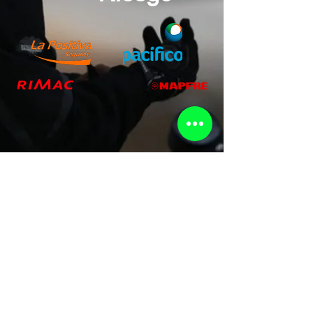
SUZUKI
ZONGSHEN
BENELLI
CUSAP
JCH
HAOJUE
KEEWAY
MAKIBA
AZELLI
ZONSHEN
CUSAP
CROSS
SONLINK
B52
CUSAP
ZONTES
BENELLI
SUSCRIBETE
RECIBE LAS MEJORES OFERTAS
Email