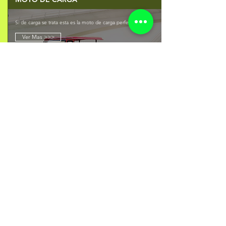
Si de carga se trata esta es la moto de carga perfecta
Ver Mas >>>
BUSCA TU MOTO POR
MARCA