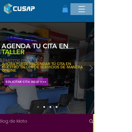
AGENDA TU CITA EN
TALLER
AHORA PUEDES AGENDAR TÚ CITA EN
NUESTRO TALLER DE SERVICIOS DE MANERA
ONLINE
SOLICITAR CITA AQUI >>>
Blog de Moto