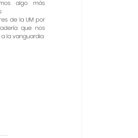
amos algo más 
.
es de la UM por 
adería que nos 
 a la vanguardia.