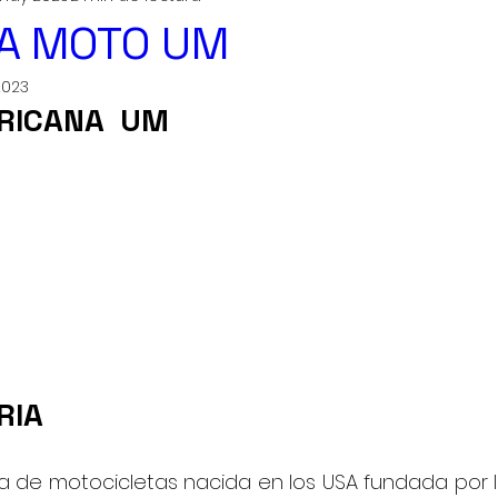
Partes de una moto y sus funciones
IA MOTO UM
2023
RICANA  UM
RIA
de motocicletas nacida en los USA fundada por la f