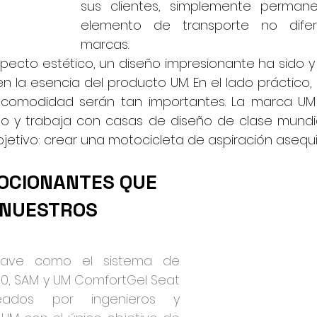
sus clientes, simplemente perman
elemento de transporte no difer
marcas.
specto estético, un diseño impresionante ha sido y
 en la esencia del producto UM. En el lado práctico, 
 comodidad serán tan importantes. La marca UM t
o y trabaja con casas de diseño de clase mundia
bjetivo: crear una motocicleta de aspiración asequ
OCIONANTES QUE 
NUESTROS 
clave como el sistema de 
0, SAM y UM ComfortGel Seat 
ados por ingenieros y 