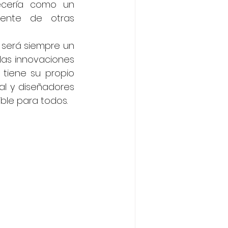
ecería como un 
ente de otras 
 será siempre un 
las innovaciones 
iene su propio 
l y diseñadores 
ible para todos.