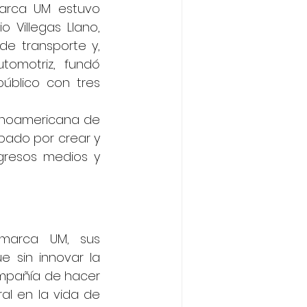
marca UM estuvo 
 Villegas Llano, 
e transporte y, 
omotriz, fundó 
úblico con tres 
tinoamericana de 
pado por crear y 
gresos medios y 
marca UM, sus 
 sin innovar la 
ompañía de hacer 
l en la vida de 