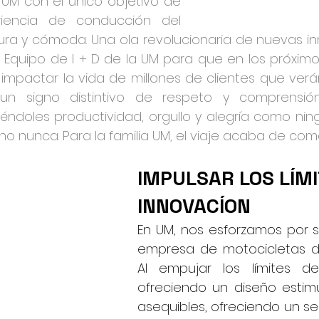
UM con el único objetivo de 
iencia de conducción del 
ura y cómoda. Una ola revolucionaria de nuevas in
 Equipo de I + D de la UM para que en los próximo
impactar la vida de millones de clientes que verán
n signo distintivo de respeto y comprensión
yéndoles productividad, orgullo y alegría como ni
 nunca. Para la familia UM, el viaje acaba de com
IMPULSAR LOS LÍMI
INNOVACÍON
En UM, nos esforzamos por 
empresa de motocicletas de
Al empujar los límites de 
ofreciendo un diseño estimu
asequibles, ofreciendo un ser