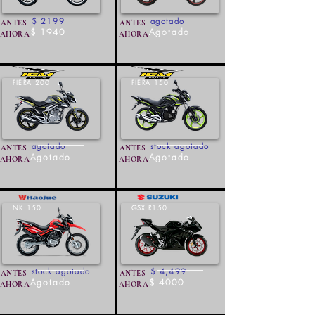
$ 2199
agotado
ANTES
ANTES
$ 1940
Agotado
AHORA
AHORA
FIERA 200
FIERA 150
agotado
stock agotado
ANTES
ANTES
Agotado
Agotado
AHORA
AHORA
NK 150
GSX R150
stock agotado
$ 4,499
ANTES
ANTES
Agotado
$ 4000
AHORA
AHORA