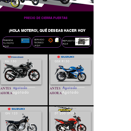
PRECIO DE CIERRA PUERTAS
¡HOLA MOTERO!, QUÉ DESEAS HACER HOY
SERVICIO
FINANCIA
REPUESTO
TECNICO
TU MOTO
AQUI
AQUI
I
AQU
KA 150
GSX R150
agotado
Agotado
ANTES
ANTES
agotado
Agotado
AHORA
AHORA
GN 125
DT 200 SPORT