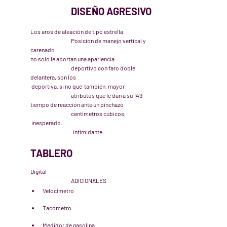
		DISEÑO AGRESIVO
Los aros de aleación de tipo estrella 		
		Posición de manejo vertical y 
carenado 
no solo le aportan una apariencia		
		deportivo con faro doble 
delantera, son los 
 deportiva, si no que  también, mayor 		
		atributos que le dan a su 149
tiempo de reacción ante un pinchazo		
		centímetros cúbicos, 
 inesperado.					
		  intimidante
TABLERO
Digital
ADICIONALES
Velocímetro				
Tacómetro				
Medidor de gasolina			