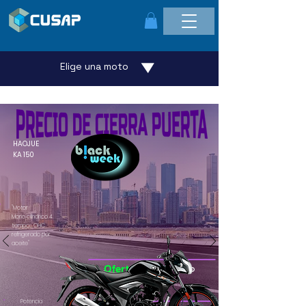
Elige una moto
HAOJUE
KA 150
"Motor
Mono cilíndrico 4
tiempos OHC
refrigerado por
aceite"
agotado
Oferta
Potencia