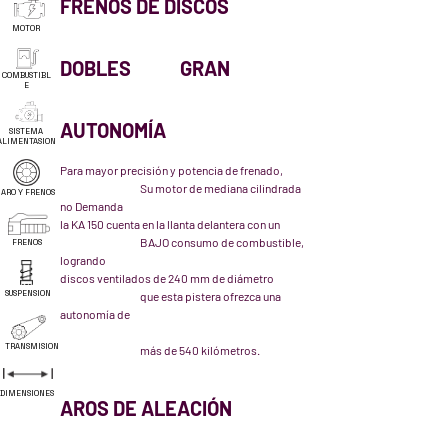
FRENOS DE DISCOS 
MOTOR
DOBLES		GRAN 
COMBUSTIBL
E
AUTONOMÍA
SISTEMA
ALIMENTASION
Para mayor precisión y potencia de frenado, 	
		Su motor de mediana cilindrada 
ARO Y FRENOS
no Demanda
la KA 150 cuenta en la llanta delantera con un 	
		BAJO consumo de combustible, 
FRENOS
logrando 
discos ventilados de 240 mm de diámetro	
SUSPENSION
		que esta pistera ofrezca una 
autonomía de 
TRANSMISION
		más de 540 kilómetros.
DIMENSIONES
AROS DE ALEACIÓN		