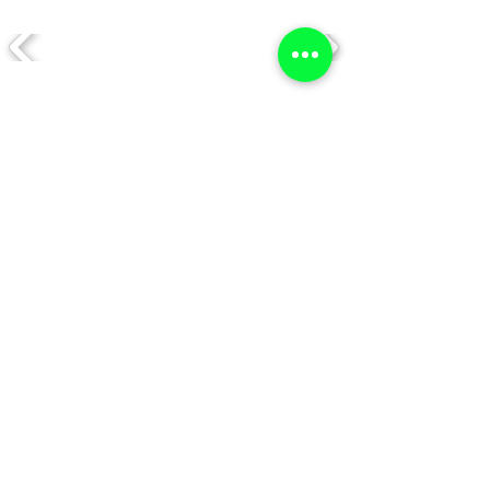
ZONSHEN
CUSAP
BENELLI
SUZUKI
ZONTES
KEEWAY
HAOJUE
MAKIBA
AZELLI
CROSS
SONLINK
B52
JCH
TODO SOBRE BOSOTROS
Somos Una Empresa especializado en la comercialización
de toda variedad de motos y con una tienda física, y
virtual. contamos con información detallada y
actualizada de toda la oferta de motos nuevas en Perú.
Mas Denosotros
CONTACTO
016409470