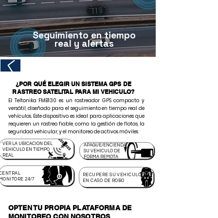
Seguimiento en tiempo
real y alertas
¿POR QUÉ ELEGIR UN SISTEMA GPS DE
RASTREO SATELITAL PARA MI VEHICULO?
El Teltonika FMB130 es un rastreador GPS compacto y
versátil, diseñado para el seguimiento en tiempo real de
vehículos. Este dispositivo es ideal para aplicaciones que
requieren un rastreo fiable, como la gestión de flotas, la
seguridad vehicular, y el monitoreo de activos móviles
VER LA UBICACION DEL
APAGUE/ENCIENDA
VEHICULO EN TIEMPO
SU VEHICULO DE
REAL
FORMA REMOTA
CENTRAL
RECUPERE SU VEHICULO
MONITORE 24/7
EN CASO DE ROBO
OPTEN TU PROPIA PLATAFORMA DE
MONITOREO CON NOSOTROS