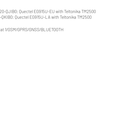
      FMC920-QJIB0: Quectel EG915U-EU with Teltonika TM2500
                          FMC920-QKIB0: Quectel EG915U-LA with Teltonika TM2500
   LTE Cat 1/GSM/GPRS/GNSS/BLUETOOTH