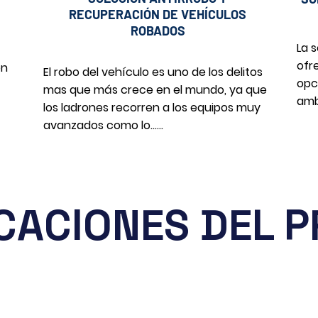
RECUPERACIÓN DE VEHÍCULOS
ROBADOS
La 
ofr
on
El robo del vehículo es uno de los delitos
opc
mas que más crece en el mundo, ya que
ambi
los ladrones recorren a los equipos muy
avanzados como lo......
ICACIONES DEL 