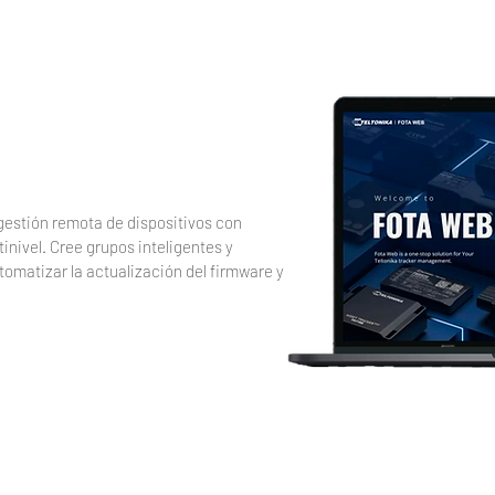
gestión remota de dispositivos con 
inivel. Cree grupos inteligentes y 
matizar la actualización del firmware y 