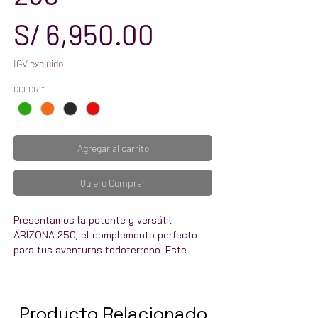
Precio
S/ 6,950.00
IGV excluido
COLOR
*
Agregar al carrito
Quiero Comprar
Presentamos la potente y versátil
ARIZONA 250, el complemento perfecto
para tus aventuras todoterreno. Este
vehículo todoterreno está equipado con
un motor de 250 cc, que te proporciona la
fuerza y velocidad que necesitas para
Producto Relacionado
conquistar cualquier terreno. Su diseño