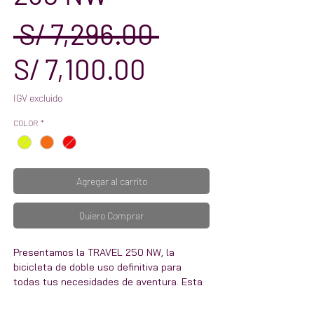
Precio
 S/ 7,296.00 
Precio
S/ 7,100.00
de
IGV excluido
COLOR
*
oferta
Agregar al carrito
Quiero Comprar
Presentamos la TRAVEL 250 NW, la
bicicleta de doble uso definitiva para
todas tus necesidades de aventura. Esta
bicicleta versátil e innovadora está
diseñada para viajes tanto dentro como