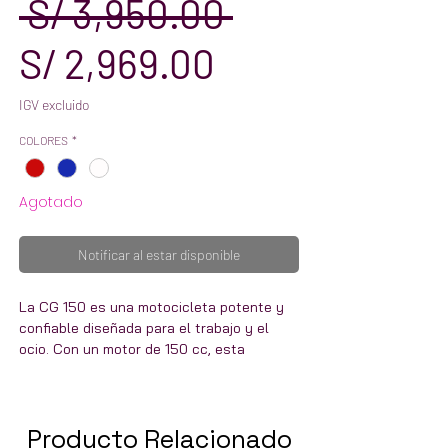
Precio
 S/ 3,950.00 
Precio
S/ 2,969.00
de
IGV excluido
COLORES
*
oferta
Agotado
Notificar al estar disponible
La CG 150 es una motocicleta potente y
confiable diseñada para el trabajo y el
ocio. Con un motor de 150 cc, esta
motocicleta es perfecta para circular por
las calles de la ciudad y soportar
condiciones de trabajo difíciles por igual.
Producto Relacionado
Su chasis y suspensión duraderos la