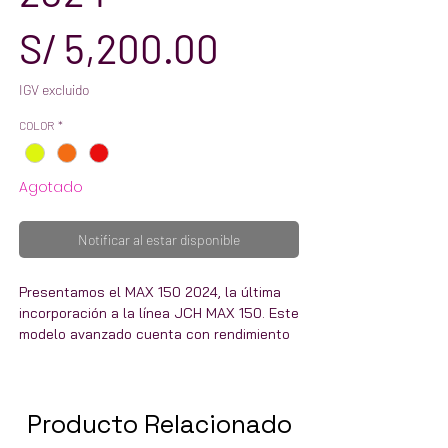
Precio
S/ 5,200.00
IGV excluido
COLOR
*
Agotado
Notificar al estar disponible
Presentamos el MAX 150 2024, la última
incorporación a la línea JCH MAX 150. Este
modelo avanzado cuenta con rendimiento
y precisión mejorados, lo que lo hace
perfecto tanto para jugadores
profesionales como aficionados. El MAX
Producto Relacionado
150 2024 presenta una construcción de
primera línea para brindar durabilidad y