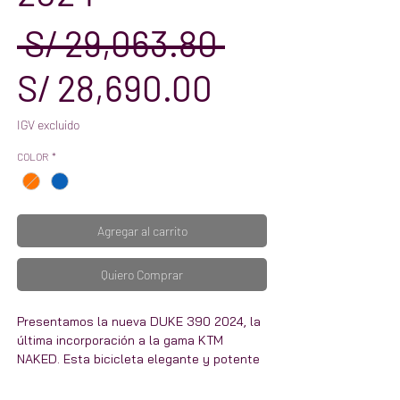
Precio
 S/ 29,063.80 
Precio
S/ 28,690.00
de
IGV excluido
COLOR
*
oferta
Agregar al carrito
Quiero Comprar
Presentamos la nueva DUKE 390 2024, la
última incorporación a la gama KTM
NAKED. Esta bicicleta elegante y potente
cuenta con un motor de 373 cc que ofrece
un rendimiento preciso y receptivo para la