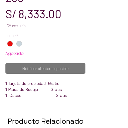
Precio
S/ 8,333.00
IGV excluido
COLOR
*
Agotado
Notificar al estar disponible
1-Tarjeta de propiedad Gratis
1-Placa de Rodaje Gratis
1- Casco Gratis
5-Mantenimientos Gratis
Presentamos la WANXIN GHOST 250, una
motocicleta elegante y potente, perfecta
Producto Relacionado
tanto para desplazamientos urbanos como
para aventuras todoterreno. Con un motor