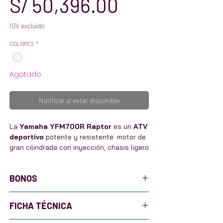
Precio
S/ 50,396.00
IGV excluido
COLORES
*
Agotado
Notificar al estar disponible
La
Yamaha YFM700R Raptor
es un
ATV
deportivo
potente y resistente: motor de
gran cilindrada con inyección, chasis ligero
y suspensión de largo recorrido para
máximo control en dunas y campo. Frenos
BONOS
confiables y ergonomía deportiva para
desempeño ágil y preciso.
FICHA TÉCNICA
👍 Bono
2025
✅
👍 Tarejeta propiedad ✅