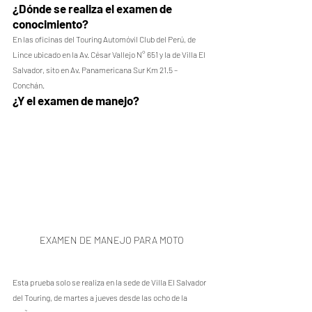
¿Dónde se realiza el examen de 
conocimiento?
En las oficinas del Touring Automóvil Club del Perú, de 
Lince ubicado en la Av. César Vallejo N° 651 y la de Villa El 
Salvador, sito en Av. Panamericana Sur Km 21.5 – 
Conchán.
¿Y el examen de manejo?
EXAMEN DE MANEJO PARA MOTO
Esta prueba solo se realiza en la sede de Villa El Salvador 
del Touring, de martes a jueves desde las ocho de la 