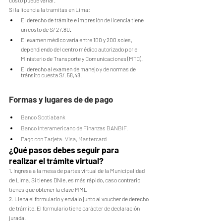
costo puede variar.
Si la licencia la tramitas en Lima:
El derecho de trámite e impresión de licencia tiene 
un costo de S/ 27.80.
El examen médico varía entre 100 y 200 soles, 
dependiendo del centro médico autorizado por el 
Ministerio de Transporte y Comunicaciones (MTC).
El derecho al examen de manejo y de normas de 
tránsito cuesta S/. 58,48.
Formas y lugares de de pago
Banco Scotiabank
Banco Interamericano de Finanzas BANBIF.
Pago con Tarjeta: Visa, Mastercard
¿Qué pasos debes seguir para 
realizar el trámite virtual?
1. Ingresa a la mesa de partes virtual de la Municipalidad 
de Lima. Si tienes DNIe, es más rápido, caso contrario 
tienes que obtener la clave MML
2. Llena el formulario y envíalo junto al voucher de derecho 
de trámite. El formulario tiene carácter de declaración 
jurada.