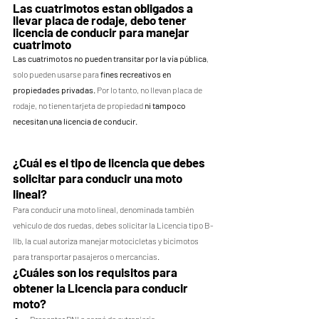
Las cuatrimotos estan obligados a 
llevar placa de rodaje, debo tener 
licencia de conducir para manejar 
cuatrimoto
Las cuatrimotos no pueden transitar por la vía pública
, 
solo pueden usarse para 
fines recreativos en 
propiedades privadas. 
Por lo tanto, no llevan placa de 
rodaje, no tienen tarjeta de propiedad
 ni tampoco 
necesitan una licencia de conducir.
¿Cuál es el tipo de licencia que debes 
solicitar para conducir una moto 
lineal?
Para conducir una moto lineal, denominada también 
vehículo de dos ruedas, debes solicitar la Licencia tipo B-
IIb, la cual autoriza manejar motocicletas y bicimotos 
para transportar pasajeros o mercancías.
¿Cuáles son los requisitos para 
obtener la Licencia para conducir 
moto?