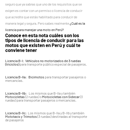
seguro que ya sabras que uno de los requisitos que se 
exigen es contar con un permiso o licencia de conducir 
que acredite que estás habilitado para conducir de 
manera legal y segura. Pero sabes realmente 
¿Cuál es la 
licencia para manejar una moto en Perú?
Conoce en esta nota cuáles son los 
tipos de licencia de conducir para las 
motos que existen en Perú y cuál te 
conviene tener
Licencia B-I:  Vehículos no motorizados de 3 ruedas 
(triciclos)
 para transporte público especial de pasajeros.
Licencia B-IIa:   Bicimotos 
para transportar pasajeros o 
mercancías.
Licencia B-IIb:   
Los mismos que B-IIa y también 
Motocicletas 
(2 ruedas) o 
Motocicletas con Sidecar
 (3 
ruedas) para transportar pasajeros o mercancías.
Licencia B-IIc:  
Los mismos que B-IIa y B-IIb y también 
Mototaxis y Trimotos
 (3 ruedas) destinadas al transporte 
de pasajeros