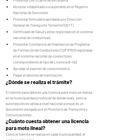
Presentar DNI o carné de extranjería
No estar inhabilitado o suspendido en el Registro 
Nacional de Sanciones
Presentar formulario aprobado por Dirección 
General de Transporte Terrestre (DGTT)
Certificado de Salud y estar registrado en el sistema 
nacional de conductores.
Presentar Constancia de finalización de Programa 
de Formación de Conductores (COFIPRO) registrada 
en el sistema nacional de conductores 
correspondiente al tipo de Licencia B-IIb)
Aprobar el examen de conocimientos
Pagar el derecho de tramitación.
¿Dónde se realiza el trámite?
El trámite para obtener una licencia para moto se realiza 
en la municipalidad provincial de donde vives, pero la 
autorización es válida a nivel nacional porque es un 
documento otorgado por el Ministerio de Transporte y 
Comunicaciones.
¿Cuánto cuesta obtener una licencia 
para moto lineal?
Como el trámite se realiza en cada municipalidad, el 