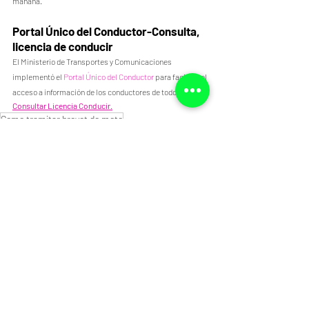
mañana.
Portal Único del Conductor-Consulta, 
licencia de conducir
El Ministerio de Transportes y Comunicaciones 
implementó el 
Portal Único del Conductor
 para facilitar el 
acceso a información de los conductores de todo el país.
Consultar Licencia Conducir.
Como tramitar brevet de moto
con que brevet puedo conducir una moto
donde puedo tramitar licencia de moto
que tipo de licencia debo solicitar para conducir una moto
cuales son los requisitos para obetener licencia para conducir una moto
cuanto cuesta obetnet una licencia de moto
donde realizo examen de conducir para una moto
como valido si mi licencia de conducir esta registrato en la mtc
donde puedo hacer pago para tramitar brevet de moto
y que regula el uso de moto
como conducir una moto
para manejar una moto que nesito
que nesito para conducir una moto
NOTICIAS