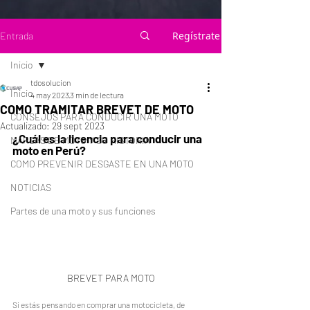
Regístrate
Entrada
Inicio
tdosolucion
Inicio
4 may 2023
3 min de lectura
COMO TRAMITAR BREVET DE MOTO
CONSEJOS PARA CONDUCIR UNA MOTO
Actualizado:
29 sept 2023
¿Cuál es la licencia para conducir una 
MARCAS DE MOTO Y SU HISTORIA
moto en Perú?
COMO PREVENIR DESGASTE EN UNA MOTO
NOTICIAS
Partes de una moto y sus funciones
BREVET PARA MOTO
Si estás pensando en comprar una motocicleta, de 