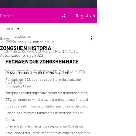
Regístrate
Entrada
Inicio
tdosolucion
Inicio
30 abr 2023
1 min de lectura
ZONGSHEN HISTORIA
CONSEJOS PARA CONDUCIR UNA MOTO
Actualizado:
3 may 2023
FECHA EN QUE ZONGSHEN NACE
MARCAS DE MOTO Y SU HISTORIA
COMO PREVENIR DESGASTE EN UNA MOTO
27 AÑOS DE DESARROLLO E INNOVACIÓN
Fundada en 1992, y con sede central en la ciudad de 
NOTICIAS
Chongqing, China,
Partes de una moto y sus funciones
Zongshen es una empresa productora de motocicletas, 
ATV, generadores y motores, logrando producción anual 
que supera el millón de unidades, posicionándola como 
uno de los 5 mayores fabricantes de motocicletas en 
China.
En el año 2012, la marca logra exportar un 30% de su 
producción total. Parte importante de ésta es etiquetada 