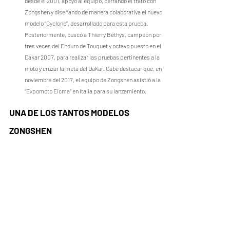
desde el 2001, apoyó al equipo, cerrando el trato con 
Zongshen y diseñando de manera colaborativa el nuevo 
modelo “Cyclone”, desarrollado para esta prueba. 
Posteriormente, buscó a Thierry Béthys, campeón por 
tres veces del Enduro de Touquet y octavo puesto en el 
Dakar 2007, para realizar las pruebas pertinentes a la 
moto y cruzar la meta del Dakar. Cabe destacar que, en 
noviembre del 2017, el equipo de Zongshen asistió a la 
“Expomoto Eicma” en Italia para su lanzamiento.
UNA DE LOS TANTOS MODELOS 
ZONGSHEN