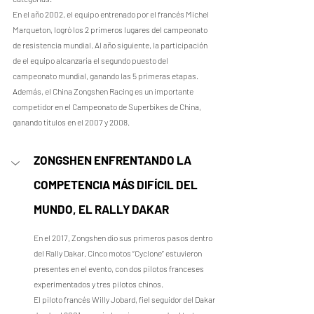
En el año 2002, el equipo entrenado por el francés Michel 
Marqueton, logró los 2 primeros lugares del campeonato 
de resistencia mundial. Al año siguiente, la participación 
de el equipo alcanzaría el segundo puesto del 
campeonato mundial, ganando las 5 primeras etapas.
Además, el China Zongshen Racing es un importante 
competidor en el Campeonato de Superbikes de China, 
ganando títulos en el 2007 y 2008.
ZONGSHEN ENFRENTANDO LA 
COMPETENCIA MÁS DIFÍCIL DEL 
MUNDO, EL RALLY DAKAR
En el 2017, Zongshen dio sus primeros pasos dentro 
del Rally Dakar. Cinco motos “Cyclone” estuvieron 
presentes en el evento, con dos pilotos franceses 
experimentados y tres pilotos chinos.
El piloto francés Willy Jobard, fiel seguidor del Dakar 