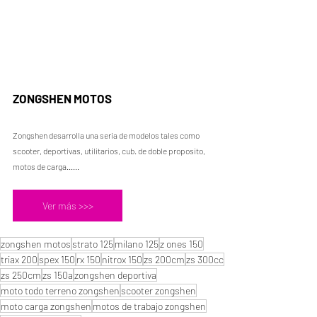
ZONGSHEN MOTOS
Zongshen desarrolla una seria de modelos tales como 
scooter, deportivas, utilitarios, cub. de doble proposito, 
motos de carga......
Ver más >>>
zongshen motos
strato 125
milano 125
z ones 150
triax 200
spex 150
rx 150
nitrox 150
zs 200cm
zs 300cc
zs 250cm
zs 150a
zongshen deportiva
moto todo terreno zongshen
scooter zongshen
moto carga zongshen
motos de trabajo zongshen