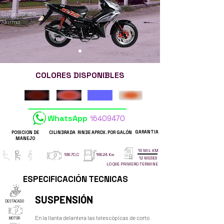
Cargador USB
Alarma
COLORES DISPONIBLES
Me interesa esta
WhatsApp
16409470
moto
GARANTIA
POSICION DE
CILINDRADA
RINDE APROX. POR GALÓN
MANEJO
10 MIL KM
106.7C.C
166.24 Km
12 MESES
LO QUE PRIMERO TERMINE
ESPECIFICACIÓN TECNICAS
SUSPENSIÓN
DESTACADO
En la llanta delantera las telescópicas de corto 
MOTOR