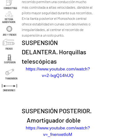
recorrido permiten una conducción mucho 
más controlada a altas velocidades, dándole al 
COMBUSTIBLE
piloto mayor seguridad durante sus recorridos. 
En la llanta posterior el Monoshock central 
SISTEMA
ALIMENTASION
ofrece estabilidad en curvas con desniveles o 
irregularidades, al centrar el recorrido de 
suspensión a un solo punto.
ARO Y FRENOS
SUSPENSIÓN 
FRENOS
DELANTERA. Horquillas 
telescópicas 
SUSPENSION
https://www.youtube.com/watch?
v=2-lxgQ14hUQ
TRANSMISION
DIMENSIONES
SUSPENSIÓN POSTERIOR.
Amortiguador doble
https://www.youtube.com/watch?
v=_fnenxetIoM