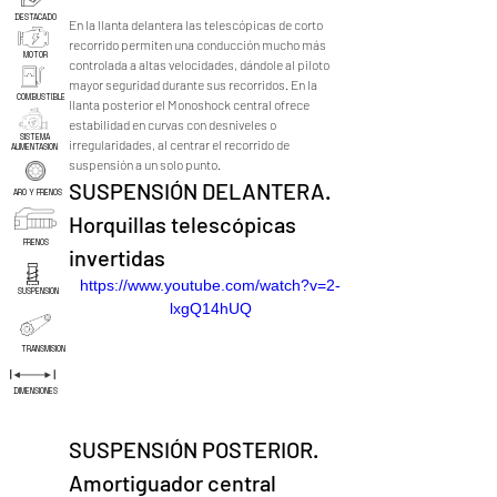
DESTACADO
En la llanta delantera las telescópicas de corto 
recorrido permiten una conducción mucho más 
MOTOR
controlada a altas velocidades, dándole al piloto 
mayor seguridad durante sus recorridos. En la 
COMBUSTIBLE
llanta posterior el Monoshock central ofrece 
estabilidad en curvas con desniveles o 
SISTEMA
irregularidades, al centrar el recorrido de 
ALIMENTASION
suspensión a un solo punto.
SUSPENSIÓN DELANTERA. 
ARO Y FRENOS
Horquillas telescópicas 
FRENOS
invertidas
https://www.youtube.com/watch?v=2-
SUSPENSION
lxgQ14hUQ
TRANSMISION
DIMENSIONES
SUSPENSIÓN POSTERIOR.
Amortiguador central 