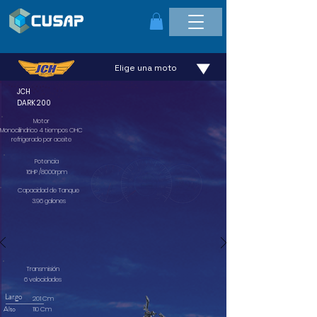
Elige una moto
JCH
DARK 200
Motor
Monocilíndrico 4 tiempos OHC
refrigerado por aceite
Potencia
16HP /8000rpm
Capacidad de Tanque
3.96 galones
Transmisión
6 velocidades
Largo
201 Cm
Alto
110 Cm