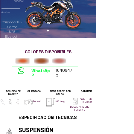
86.5 Cm
Ancho
Cargador USB
Alarma
MP3
Bluetooth
COLORES DISPONIBLES
Me interesa esta moto
WhatsAp
1640947
p
0
POSICION DE
CILINDRADA
RINDE APROX. POR
GARANTIA
MANEJO
GALÓN
10 MIL KM
200 C.C
160 Km/gl
12 MESES
LO QUE PRIMERO
TERMINE
ESPECIFICACIÓN TECNICAS
SUSPENSIÓN