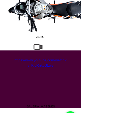
VIDEO
https://www.youtube.com/watch?
v=KfcRnkbBLws
GALERIA IMAGENES