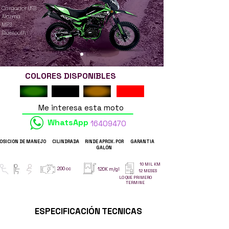
Cargador USB
Alarma
MP3
Bluetooth
COLORES DISPONIBLES
Me interesa esta moto
WhatsApp
16409470
OSICION DE MANEJO
CILINDRADA
RINDE APROX. POR
GARANTIA
GALÓN
10 MIL KM
200 cc
120K m/gl
12 MESES
LO QUE PRIMERO
TERMINE
ESPECIFICACIÓN TECNICAS