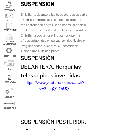
SUSPENSIÓN
DESTACADO
En la llanta delantera las telescópicas de corto 
recorrido permiten una conducción mucho 
MOTOR
más controlada a altas velocidades, dándole al 
piloto mayor seguridad durante sus recorridos. 
COMBUSTIBLE
En la llanta posterior el Monoshock central 
ofrece estabilidad en curvas con desniveles o 
SISTEMA
ALIMENTASION
irregularidades, al centrar el recorrido de 
suspensión a un solo punto.
SUSPENSIÓN 
ARO Y FRENOS
DELANTERA. Horquillas 
FRENOS
telescópicas invertidas
https://www.youtube.com/watch?
SUSPENSION
v=2-lxgQ14hUQ
TRANSMISION
DIMENSIONES
SUSPENSIÓN POSTERIOR.