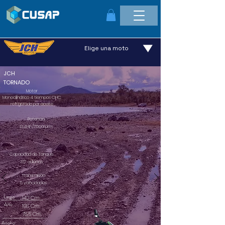
Elige una moto
JCH
TORNADO
Motor
Monocilíndrico 4 tiempos OHC
refrigerado por aceite
Potencia
13.4HP /7500rpm
Capacidad de Tanque
3.17 galones
Transmisión
5 velocidades
Largo
142 Cm
Alto
198 Cm
78.5 Cm
Ancho