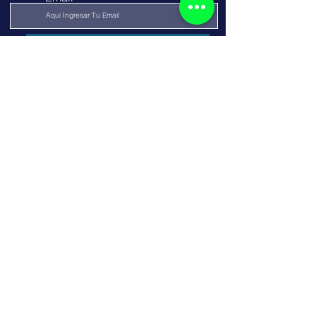
Enviar
TODO SOBRE NOSOTROS
Somos Una Empresa especializado en la comercialización de toda variedad
y modelos de motos, poseemos una tienda física y virtual. contamos con
información detallada y actualizada de toda la oferta de motos nuevas en
Perú.
CUSAP RUC:
20605846468
SOPORTE
CONTACTO
Políticas de
016409470
Privacidad
cusap.ventas@gmail.com
Esta página está autorizada por IZIPAY
para realizar transacciones electrónicas