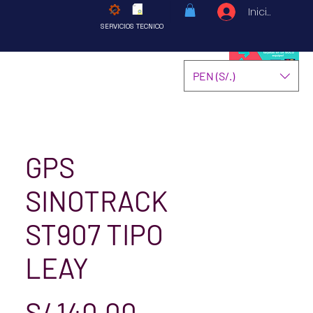
Iniciar sesió
SERVICIOS TECNICO
PEN (S/.)
GPS
SINOTRACK
ST907 TIPO
LEAY
Precio
S/ 140.00