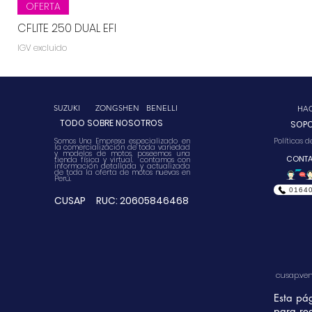
Vista rápida
OFERTA
CFLITE 250 DUAL EFI
IGV excluido
CUSAP
SUZUKI
ZONGSHEN
BENELLI
HA
TODO SOBRE NOSOTROS
SOP
Somos Una Empresa especializado en
Políticas 
la comercialización de toda variedad
y modelos de motos, poseemos una
CONT
tienda física y virtual. contamos con
información detallada y actualizada
de toda la oferta de motos nuevas en
Perú.
0164
CUSAP RUC: 20605846468
cusap.ve
Esta pá
para rea