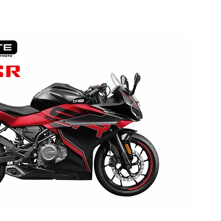
Manténgase conectado y en control de
sus vehículos con el ST907 TIPO LEAY de
SINOTRACK GPS.