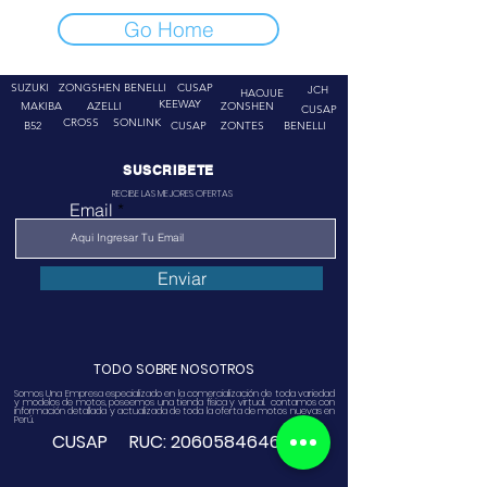
Go Home
SUZUKI
ZONGSHEN
BENELLI
CUSAP
JCH
HAOJUE
KEEWAY
MAKIBA
AZELLI
ZONSHEN
CUSAP
CROSS
SONLINK
B52
CUSAP
ZONTES
BENELLI
SUSCRIBETE
RECIBE LAS MEJORES OFERTAS
Email
Enviar
TODO SOBRE NOSOTROS
Somos Una Empresa especializado en la comercialización de toda variedad
y modelos de motos, poseemos una tienda física y virtual. contamos con
información detallada y actualizada de toda la oferta de motos nuevas en
Perú.
CUSAP RUC:
20605846468