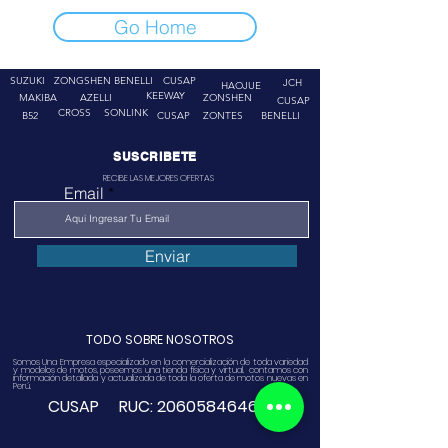
Go Home
SUZUKI
ZONGSHEN
BENELLI
CUSAP
JCH
HAOJUE
KEEWAY
MAKIBA
AZELLI
ZONSHEN
CUSAP
CROSS
SONLINK
B52
CUSAP
ZONTES
BENELLI
SUSCRIBETE
RECIBE LAS MEJORES OFERTAS
Email
Enviar
TODO SOBRE NOSOTROS
Somos Una Empresa especializado en la comercialización de toda variedad
y modelos de motos, poseemos una tienda física y virtual. contamos con
información detallada y actualizada de toda la oferta de motos nuevas en
Perú.
CUSAP RUC:
20605846468