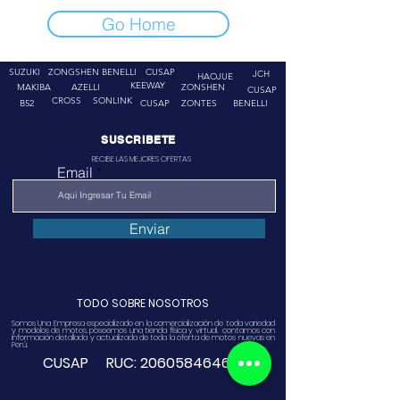
Go Home
SUZUKI
ZONGSHEN
BENELLI
CUSAP
JCH
HAOJUE
KEEWAY
MAKIBA
AZELLI
ZONSHEN
CUSAP
CROSS
SONLINK
B52
CUSAP
ZONTES
BENELLI
SUSCRIBETE
RECIBE LAS MEJORES OFERTAS
Email
Enviar
TODO SOBRE NOSOTROS
Somos Una Empresa especializado en la comercialización de toda variedad
y modelos de motos, poseemos una tienda física y virtual. contamos con
información detallada y actualizada de toda la oferta de motos nuevas en
Perú.
CUSAP RUC:
20605846468