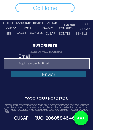
Go Home
SUZUKI
ZONGSHEN
BENELLI
CUSAP
JCH
HAOJUE
KEEWAY
MAKIBA
AZELLI
ZONSHEN
CUSAP
CROSS
SONLINK
B52
CUSAP
ZONTES
BENELLI
SUSCRIBETE
RECIBE LAS MEJORES OFERTAS
Email
Enviar
TODO SOBRE NOSOTROS
Somos Una Empresa especializado en la comercialización de toda variedad
y modelos de motos, poseemos una tienda física y virtual. contamos con
información detallada y actualizada de toda la oferta de motos nuevas en
Perú.
CUSAP RUC:
20605846468