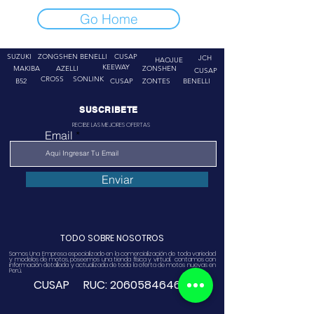
Go Home
SUZUKI
ZONGSHEN
BENELLI
CUSAP
JCH
HAOJUE
KEEWAY
MAKIBA
AZELLI
ZONSHEN
CUSAP
CROSS
SONLINK
B52
CUSAP
ZONTES
BENELLI
SUSCRIBETE
RECIBE LAS MEJORES OFERTAS
Email
Enviar
TODO SOBRE NOSOTROS
Somos Una Empresa especializado en la comercialización de toda variedad
y modelos de motos, poseemos una tienda física y virtual. contamos con
información detallada y actualizada de toda la oferta de motos nuevas en
Perú.
CUSAP RUC:
20605846468