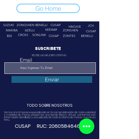
Go Home
SUZUKI
ZONGSHEN
BENELLI
CUSAP
JCH
HAOJUE
KEEWAY
MAKIBA
AZELLI
ZONSHEN
CUSAP
CROSS
SONLINK
B52
CUSAP
ZONTES
BENELLI
SUSCRIBETE
RECIBE LAS MEJORES OFERTAS
Email
Enviar
TODO SOBRE NOSOTROS
Somos Una Empresa especializado en la comercialización de toda variedad
y modelos de motos, poseemos una tienda física y virtual. contamos con
información detallada y actualizada de toda la oferta de motos nuevas en
Perú.
CUSAP RUC:
20605846468