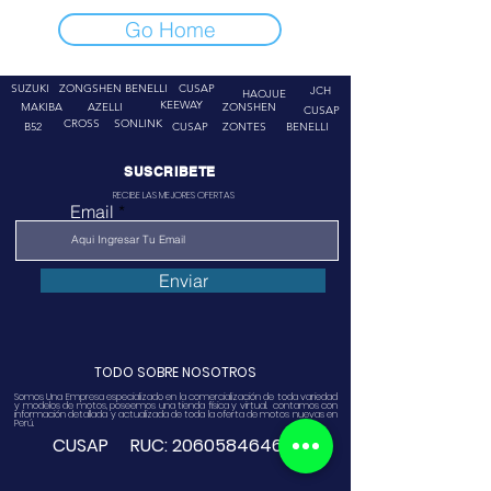
Go Home
SUZUKI
ZONGSHEN
BENELLI
CUSAP
JCH
HAOJUE
KEEWAY
MAKIBA
AZELLI
ZONSHEN
CUSAP
CROSS
SONLINK
B52
CUSAP
ZONTES
BENELLI
SUSCRIBETE
RECIBE LAS MEJORES OFERTAS
Email
Enviar
TODO SOBRE NOSOTROS
Somos Una Empresa especializado en la comercialización de toda variedad
y modelos de motos, poseemos una tienda física y virtual. contamos con
información detallada y actualizada de toda la oferta de motos nuevas en
Perú.
CUSAP RUC:
20605846468