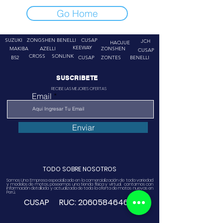
Go Home
SUZUKI
ZONGSHEN
BENELLI
CUSAP
JCH
HAOJUE
KEEWAY
MAKIBA
AZELLI
ZONSHEN
CUSAP
CROSS
SONLINK
B52
CUSAP
ZONTES
BENELLI
SUSCRIBETE
RECIBE LAS MEJORES OFERTAS
Email
Enviar
TODO SOBRE NOSOTROS
Somos Una Empresa especializado en la comercialización de toda variedad
y modelos de motos, poseemos una tienda física y virtual. contamos con
información detallada y actualizada de toda la oferta de motos nuevas en
Perú.
CUSAP RUC:
20605846468