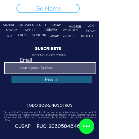
Go Home
SUZUKI
ZONGSHEN
BENELLI
CUSAP
JCH
HAOJUE
KEEWAY
MAKIBA
AZELLI
ZONSHEN
CUSAP
CROSS
SONLINK
B52
CUSAP
ZONTES
BENELLI
SUSCRIBETE
RECIBE LAS MEJORES OFERTAS
Email
Enviar
TODO SOBRE NOSOTROS
Somos Una Empresa especializado en la comercialización de toda variedad
y modelos de motos, poseemos una tienda física y virtual. contamos con
información detallada y actualizada de toda la oferta de motos nuevas en
Perú.
CUSAP RUC:
20605846468